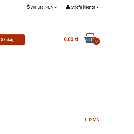
Waluta:
PLN
Strefa klienta
PLN
Zaloguj się
CZK
Zarejestruj się
0,00 zł
Dodaj zgłoszenie
0
LUXMA