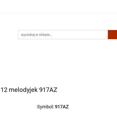
Artykuły biurowe
Zabawki
Kontakt
i 12 melodyjek 917AZ
Symbol:
917AZ