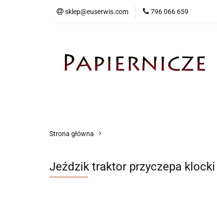
sklep@euserwis.com
796 066 659
Artykuły biurowe
Zabawki
Kontakt
Strona główna
Jeździk traktor przyczepa klock