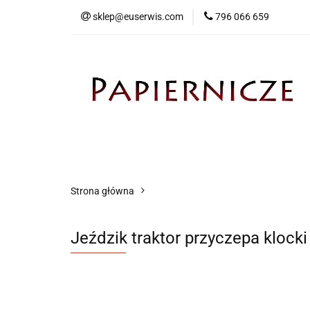
sklep@euserwis.com
796 066 659
Artykuły biurowe
Zabawki
Kontakt
Strona główna
Jeździk traktor przyczepa klock