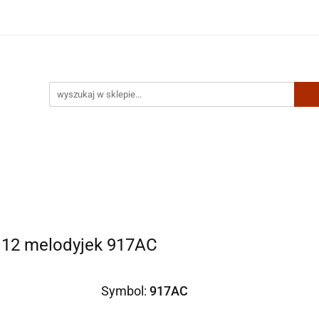
Artykuły biurowe
Zabawki
Kontakt
i 12 melodyjek 917AC
Symbol:
917AC