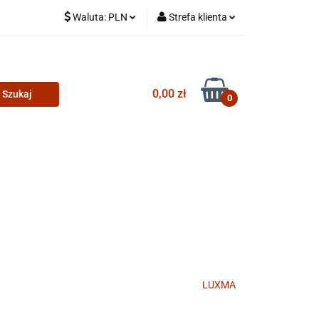
Waluta:
PLN
Strefa klienta
PLN
Zaloguj się
CZK
Zarejestruj się
0,00 zł
Dodaj zgłoszenie
0
LUXMA