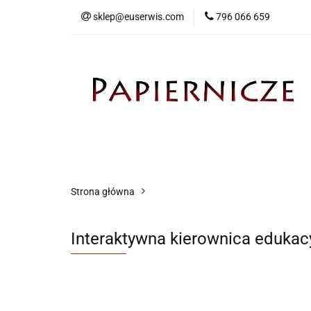
sklep@euserwis.com
796 066 659
Artykuły biurowe
Zabawki
Kontakt
Strona główna
Interaktywna kierownica edukacyj