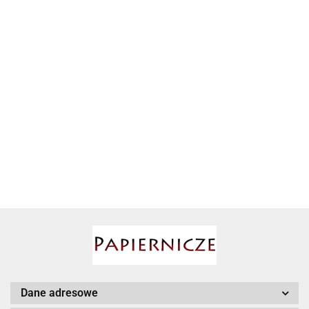
GRZEJNIK
KONWEKTOROWY
TCH 19 E
144.64
AIRPRESS
TERMOWENTYLATOR
CERAMICZNY 1200/2000W TFC 16
E
191.67
Babyono
BESSEY
Dane adresowe