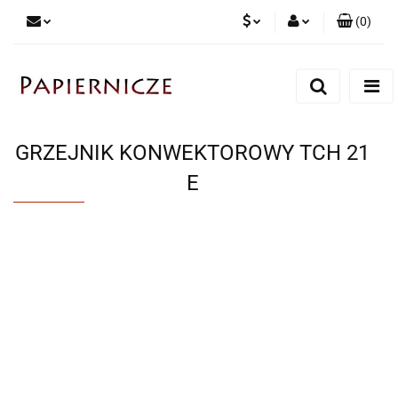
(
0
)
PLN
Zaloguj się
Zarejestruj się
CZK
Dodaj zgłoszenie
GRZEJNIK KONWEKTOROWY TCH 21
E