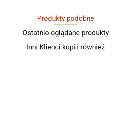
Produkty podobne
AGAM
Ostatnio oglądane produkty
Inni Klienci kupili również
Ahmad
AIR ROXY