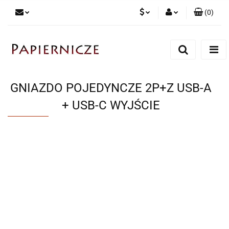
(
0
)
PLN
Zaloguj się
Zarejestruj się
CZK
Dodaj zgłoszenie
GNIAZDO POJEDYNCZE 2P+Z USB-A
+ USB-C WYJŚCIE