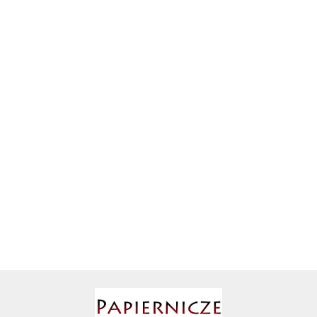
GNIAZDO
AIR ROXY
CENTRAL
PRZEKAŹNIK
PRZEKAŹNIK
SMART
PODTYNKOWY
PODTYNKOWY
227.57
BEZPRZEWODOWY
HOME WI-F
MINI
SMART HOME
123.19
101.43
3-KANAŁOWY
STEROWNIK
218.16
OŚWIETLENIA, 2+1
AIRPRESS
Babyono