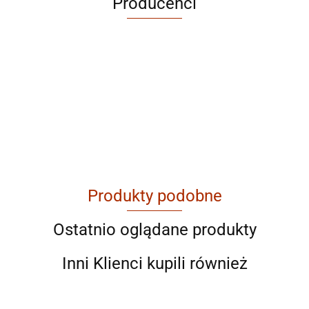
Producenci
ABRABORO
Produkty podobne
AGAM
Ostatnio oglądane produkty
Inni Klienci kupili również
Ahmad