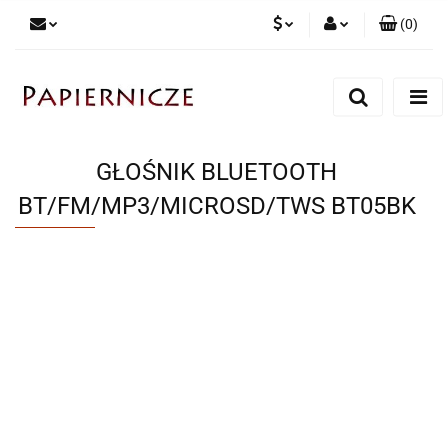
(
0
)
PLN
Zaloguj się
Zarejestruj się
CZK
Dodaj zgłoszenie
GŁOŚNIK BLUETOOTH
BT/FM/MP3/MICROSD/TWS BT05BK