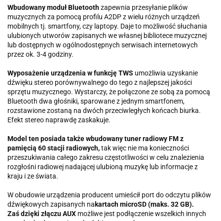
Wbudowany moduł Bluetooth
zapewnia przesyłanie plików
muzycznych za pomocą profilu A2DP z wielu różnych urządzeń
mobilnych tj. smartfony, czy laptopy. Daje to możliwość słuchania
ulubionych utworów zapisanych we własnej bibliotece muzycznej
lub dostępnych w ogólnodostępnych serwisach internetowych
przez ok. 3-4 godziny.
Wyposażenie urządzenia w funkcję TWS
umożliwia uzyskanie
dźwięku stereo porównywalnego do tego z najlepszej jakości
sprzętu muzycznego. Wystarczy, że połączone ze sobą za pomocą
Bluetooth dwa głośniki, sparowane z jednym smartfonem,
rozstawione zostaną na dwóch przeciwległych końcach biurka.
Efekt stereo naprawdę zaskakuje.
Model ten posiada także wbudowany tuner radiowy FM z
pamięcią 60 stacji radiowych,
tak więc nie ma konieczności
przeszukiwania całego zakresu częstotliwości w celu znalezienia
rozgłośni radiowej nadającej ulubioną muzykę lub informacje z
kraju i ze świata.
W obudowie urządzenia producent umieścił port do odczytu plików
dźwiękowych zapisanych na
kartach microSD (maks. 32 GB).
Zaś dzięki złączu AUX
możliwe jest podłączenie wszelkich innych