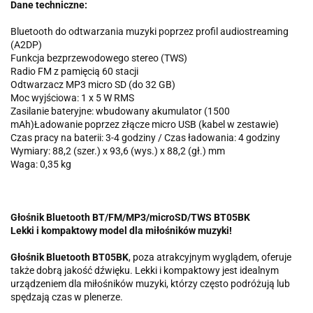
Dane techniczne:
Bluetooth do odtwarzania muzyki poprzez profil audiostreaming
(A2DP)
Funkcja bezprzewodowego stereo (TWS)
Radio FM z pamięcią 60 stacji
Odtwarzacz MP3 micro SD (do 32 GB)
Moc wyjściowa: 1 x 5 W RMS
Zasilanie bateryjne: wbudowany akumulator (1500
mAh)Ładowanie poprzez złącze micro USB (kabel w zestawie)
Czas pracy na baterii: 3-4 godziny / Czas ładowania: 4 godziny
Wymiary: 88,2 (szer.) x 93,6 (wys.) x 88,2 (gł.) mm
Waga: 0,35 kg
Głośnik Bluetooth BT/FM/MP3/microSD/TWS BT05BK
Lekki i kompaktowy model dla miłośników muzyki!
Głośnik Bluetooth BT05BK
, poza atrakcyjnym wyglądem, oferuje
także dobrą jakość dźwięku. Lekki i kompaktowy jest idealnym
urządzeniem dla miłośników muzyki, którzy często podróżują lub
spędzają czas w plenerze.