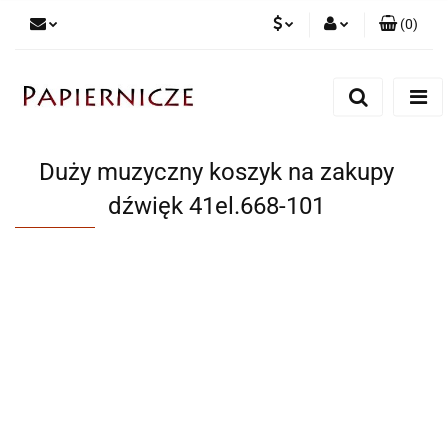
(
0
)
PLN
Zaloguj się
Zarejestruj się
CZK
Dodaj zgłoszenie
Duży muzyczny koszyk na zakupy
dźwięk 41el.668-101