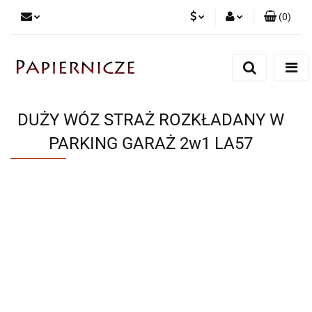
(
0
)
PLN
Zaloguj się
Zarejestruj się
CZK
Dodaj zgłoszenie
DUŻY WÓZ STRAŻ ROZKŁADANY W
PARKING GARAŻ 2w1 LA57