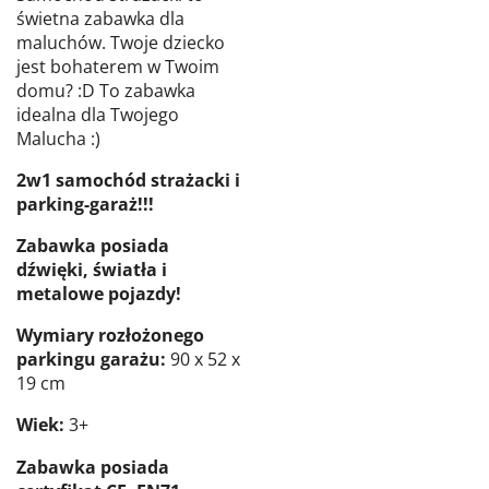
świetna zabawka dla
maluchów. Twoje dziecko
jest bohaterem w Twoim
domu? :D To zabawka
idealna dla Twojego
Malucha :)
2w1 samochód strażacki i
parking-garaż!!!
Zabawka posiada
dźwięki, światła i
metalowe pojazdy!
Wymiary rozłożonego
parkingu garażu:
90 x 52 x
19 cm
Wiek:
3+
Zabawka posiada