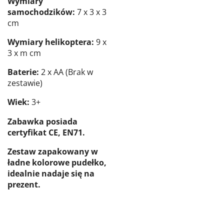
Wymiary
samochodzików:
7 x 3 x 3
cm
Wymiary helikoptera:
9 x
3 x m cm
Baterie:
2 x AA (Brak w
zestawie)
Wiek:
3+
Zabawka posiada
certyfikat CE, EN71.
Zestaw zapakowany w
ładne kolorowe pudełko,
idealnie nadaje się na
prezent.