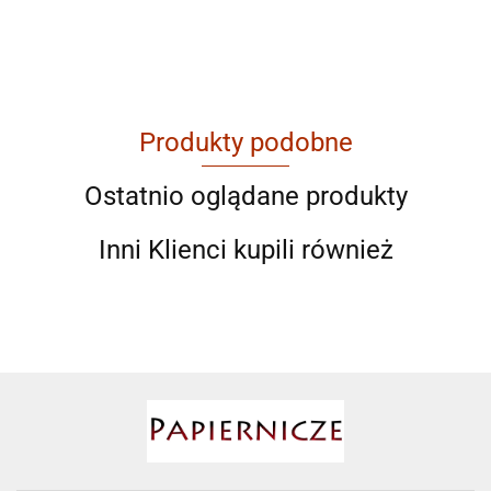
Produkty podobne
AGAM
Ostatnio oglądane produkty
Inni Klienci kupili również
Ahmad
AIR ROXY