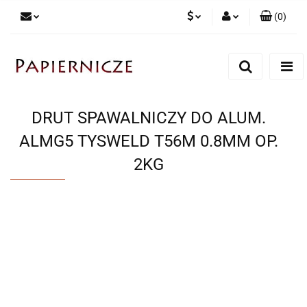
(
0
)
PLN
Zaloguj się
Zarejestruj się
CZK
Dodaj zgłoszenie
DRUT SPAWALNICZY DO ALUM.
ALMG5 TYSWELD T56M 0.8MM OP.
2KG