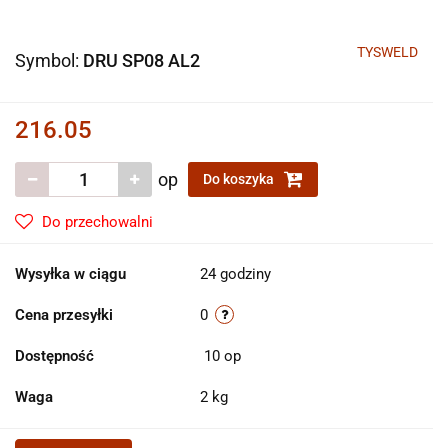
TYSWELD
Symbol:
DRU SP08 AL2
216.05
op
Do koszyka
Do przechowalni
Wysyłka w ciągu
24 godziny
Cena przesyłki
0
Dostępność
10
op
Waga
2 kg