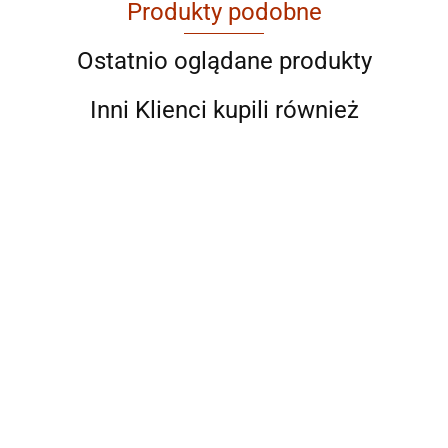
Produkty podobne
AGAM
Ostatnio oglądane produkty
Inni Klienci kupili również
Ahmad
AIR ROXY