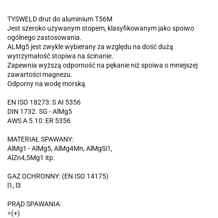
TYSWELD drut do aluminium T56M
Jest szeroko używanym stopem, klasyfikowanym jako spoiwo
ogólnego zastosowania.
ALMg5 jest zwykle wybierany za względu na dość dużą
wytrzymałość stopiwa na ścinanie.
Zapewnia wyższą odporność na pękanie niż spoiwa o mniejszej
zawartości magnezu.
Odporny na wodę morską.
EN ISO 18273: S AI 5356
DIN 1732. SG - AlMg5
AWS A 5.10: ER 5356
MATERIAŁ SPAWANY:
AlMg1 - AlMg5, AlMg4Mn, AlMgSi1,
AlZn4,5Mg1 itp.
GAZ OCHRONNY: (EN ISO 14175)
l1, l3
PRĄD SPAWANIA:
=(+)