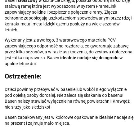
Basen
stelażowy
w kształcie okręgu, posiada odporną na korozję
stalową ramę która jest wyposażona w system FrameLink
zapewniający solidne i bezpieczne połączenie ramy. Złącza
ochronne zapobiegają uszkodzeniom spowodowanym przez rdzę i
kontakt metal-metal dzięki czemu posłuży na wiele sezonów
letnich.
Wykonany jest z trwałego, 3 warstwowego materiału PCV
zapewniającego odporność na rozdarcia, co gwarantuje zabawę
przez kilka sezonów, a w razie uszkodzenia, do zestawu dołączona
jest łatka naprawcza. Basen
idealnie nadaje się do ogrodu
w
upalne letnie dni.
Ostrzeżenie:
Dzieci powinny przebywać w basenie lub wokół niego wyłącznie
pod opieką osoby dorosłej. Nie zaleca się skakania do basenu!
Basen należy stawiać wyłącznie na równej powierzchni! Krawędź
nie służy jako siedzisko!
Basen zapakowany jest w kolorowe opakowanie idealnie nadaje się
na prezent i zajmuje mało miejsca.