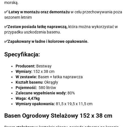
morską.
✅
Łatwy w montażu oraz demontażu
w celu przechowywania poza
sezonem letnim
✅
Zestaw posiada łatkę naprawczą,
która można wykorzystać w
przypadku uszkodzenia basenu.
✅
Zapakowany w ładne i kolorowe opakowanie.
Specyfikacja:
Producent:
Bestway
Wymiary:
152 x 38 cm
W zestawie:
Basen + łatka naprawcza
Kształt basenu
: Okrągły
Pojemność:
580 litrów
Zalecane wypełnienie wody:
80%
Waga: 4,47kg
Wymiary opakowania:
81,5 x 19,5 x 11,5 cm
Basen Ogrodowy Stelażowy 152 x 38 cm