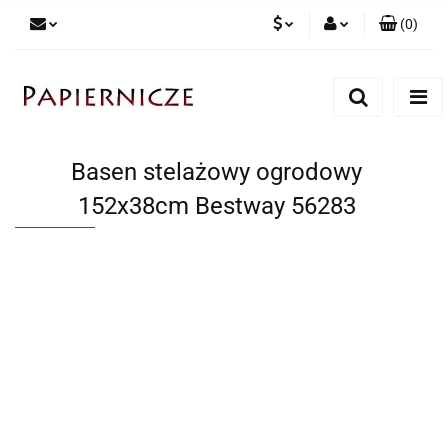
(
0
)
PLN
Zaloguj się
Zarejestruj się
CZK
Dodaj zgłoszenie
Basen stelażowy ogrodowy
152x38cm Bestway 56283