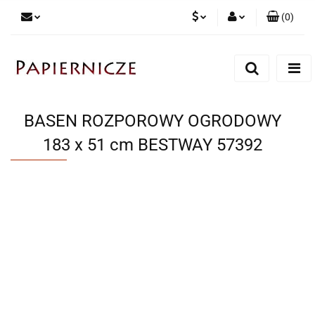
(
0
)
PLN
Zaloguj się
Zarejestruj się
CZK
Dodaj zgłoszenie
BASEN ROZPOROWY OGRODOWY
183 x 51 cm BESTWAY 57392