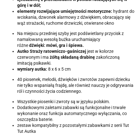
górę i w dół;
elementy rozwijające umiejętności motoryczne:
hydrant do
wciskania, dzwonek alarmowy z dźwiękiem, obracający się
wąż strażacki, ruchome drzwiczki, otwierane okno
Na miejscu przedniej szyby jest podświetlany przycisk z
namalowaną wesołą buźka uruchamiający
różne
dźwięki: mówi, gra i śpiewa.
Autko Straży ratowniczo-gaśniczej
jest w kolorze
czerwonym i ma
żółtą składaną drabinę
zakończoną
imitacją psikawki.
wymiary autka:
8 x 6 x 5 cm
40 piosenek, melodii, dźwięków i zwrotów zapewni dziecku
nie tylko wspaniałą frajdę, ale również nauczy je odgrywania
ról i czynności życia codziennego.
Wszystkie piosenki i zwroty są w języku polskim.
Dodatkowymi zaletami zabawki są funkcjonalne i trwałe
wykonanie oraz funkcja automatycznego wyłączania, co
oszczędza baterie.
zestaw kompatybilny z pozostałymi zabawkami z serii Tut
Tut Autka