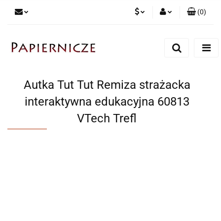
(
0
)
PLN
Zaloguj się
Zarejestruj się
CZK
Dodaj zgłoszenie
Autka Tut Tut Remiza strażacka
interaktywna edukacyjna 60813
VTech Trefl