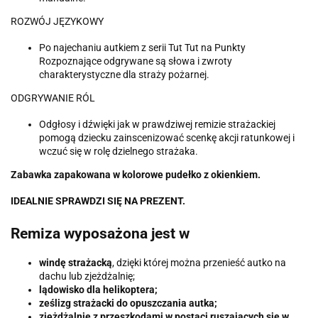
ROZWÓJ JĘZYKOWY
Po najechaniu autkiem z serii Tut Tut na Punkty
Rozpoznające odgrywane są słowa i zwroty
charakterystyczne dla straży pożarnej.
ODGRYWANIE RÓL
Odgłosy i dźwięki jak w prawdziwej remizie strażackiej
pomogą dziecku zainscenizować scenkę akcji ratunkowej i
wczuć się w rolę dzielnego strażaka.
Zabawka zapakowana w kolorowe pudełko z okienkiem.
IDEALNIE SPRAWDZI SIĘ NA PREZENT.
Remiza wyposażona jest w
windę strażacką
, dzięki której można przenieść autko na
dachu lub zjeżdżalnię;
lądowisko dla helikoptera;
z
eślizg strażacki do opuszczania autka;
zjeżdżalnię z przeszkodami w postaci ruszających się w