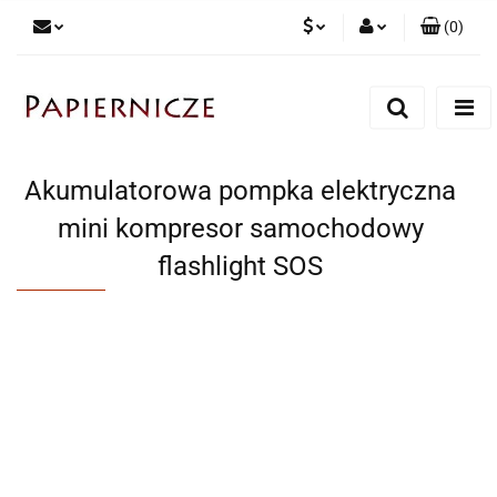
(
0
)
PLN
Zaloguj się
Zarejestruj się
CZK
Dodaj zgłoszenie
Akumulatorowa pompka elektryczna
mini kompresor samochodowy
flashlight SOS